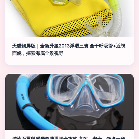
天貓觸屏版｜全新升級2013浮潛三寶 全干呼吸管+近視
面鏡，探索海底全景視野
游泳面罩與浮潛套裝選購全攻略 高效、安全、舒適一步