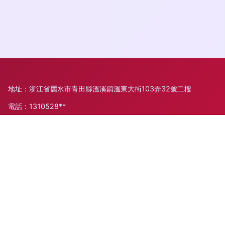
地址：浙江省麗水市青田縣溫溪鎮溫東大街103弄32號二樓
電話：1310528**
Copyright © 2026
www.bestibelli.com.cn
浮潛套裝
青田僑新網
絡科技有限公司
浮潛套裝
版權所有
Sitemap
感谢您访问我们的网站，您可能还对以下资源感兴趣：开封赜妓
建筑材料集团有限公司