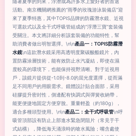
隨著夏季的到來，浮潛成為許多水上愛好者的首選
活動。南京機關網推薦的“雨季的玫瑰游泳裝備店”迎
來了夏季特惠，其中TOPIS品牌的防霧潛水鏡、近視
可選款式以及全干式呼吸管組成的“浮潛三寶”套裝備
受關注。本文將詳細分析該套裝備的功能特性，幫
助消費者做出明智選擇。\n\n
產品一：TOPIS防霧潛
水鏡
\n這款潛水鏡采用高透明度聚碳酸酯鏡片，內
置防霧涂層技術，能有效防止水汽凝結，即使在濕
度較高的環境下，也能保持視野清晰。對于近視用
戶，該鏡片提供從-1.0到-8.0的屈光度選擇，從而滿
足不同用戶的用眼需求。鏡體設計貼合面部，采用
硅膠提升密封性，側邊配有快調式與彈簧收納帶，
能更便捷地固定方便穿脫。重量輕盈（約180g），
適合多種頭型使用。\n\n
產品二：全干式呼吸管
\n呼
吸管頂部設有防止上部進水緊急閉阻片（常見于干
式結構），降低海天涌浪時的嗆水風險；嘴含處使