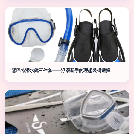
鯊巴特潛水鏡三件套——浮潛新手的理想裝備選擇