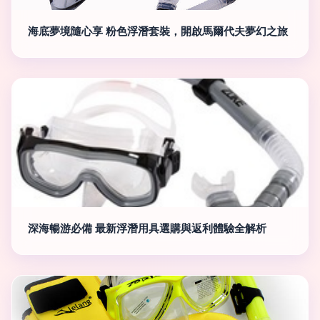
海底夢境隨心享 粉色浮潛套裝，開啟馬爾代夫夢幻之旅
深海暢游必備 最新浮潛用具選購與返利體驗全解析