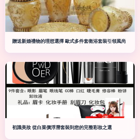
贈送新婚禮物的理想選擇 歐式多件套衛浴套裝引領風尚
初識美妝 從白菜價浮潛套裝到您的完整彩妝之選