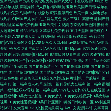
亚洲欧美国产另类
欧美伦理另类
国产刺激对白
在线观看91精品
欧
美成年视频
操碰操揉
成人微拍福利导航
亚洲欧美国产日韩
成年在
线观看免费
岛国精品在线播放
狠狠撸第四色
欧美一页
女同电影在
线观看
91网国产尤物在
毛片网站黄色
狼人三级片
高清男同
国产日
韩伦理淫
成年免费视频
亚洲欧美中文视频
东京热亚洲色图
蜜桃成
人超碰网
91精品小视频
久草福利免费视影
五月天堂网
黄色软件大
全下载
AV影视成人网|av影视网址|AV影音播放资源网|AV影音导
航|AV影音先锋久久|AV影院永久入口地址|av影院在线尤物|AV影院
资源|AV永久防止屏蔽网页|AV永久网址
97超pron|97超超碰|97超
超碰碰|97超磁国语|97超级碰|97超级碰观看在线|97超级碰在线|97
超级频视频综合|97超级热|97超久碰97
国产情侣tp|国产情侣宾馆自
拍|国产情侣传媒|国产情侣高清一区|国产情侣露脸自拍|国产情侣自
拍网|国产情侣自拍网站|国产情侣自拍在线|国产情趣自拍|国产区91
第四色撸撸|第四色色五月综合久久|第五色网址|第一导航福利|第一
福利av|第一福利成人AV导航|第一福利导航大全福利|第一福利视频|
第一福利丝瓜AV导航|第一福利在线
91论坛人妻|91论坛在线视频|91
麻豆福利|91美女动态怕怕|91美女后入|91美女快感视屏|91美女献身
视屏|91美女性爱视频|91美日韩亚洲|91美腿日韩欧美一区
AV制服网
站|AV中文大香蕉|av中文性爱电影网站|AV中文资源|AV中文字幕网