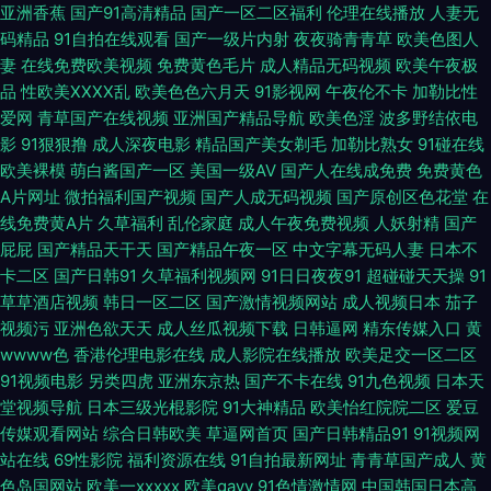
亚洲香蕉
国产91高清精品
国产一区二区福利
伦理在线播放
人妻无
去色色 在线播放国产三级 97色色国产 超碰夫妻打炮 东京热亚洲色图 日韩3
码精品
91自拍在线观看
国产一级片内射
夜夜骑青青草
欧美色图人
妻
在线免费欧美视频
免费黄色毛片
成人精品无码视频
欧美午夜极
级Av 香蕉影院导航 91免费在线视频 Av夜福利 韩日无码A 日韩偷拍第一页
品
性欧美ⅩⅩⅩⅩ乱
欧美色色六月天
91影视网
午夜伦不卡
加勒比性
爱网
青草国产在线视频
亚洲国产精品导航
欧美色淫
波多野结依电
91po豆花 AAA国产999 麻豆小视频 婷婷丁香导航 白丝美女爆乳视频 国产日
影
91狠狠撸
成人深夜电影
精品国产美女剃毛
加勒比熟女
91碰在线
欧美裸模
萌白酱国产一区
美国一级AV
国产人在线成免费
免费黄色
韩久久影院 日韩AV影视中文 微拍国产 91视频手机在线 成人A大片 黄色网址
A片网址
微拍福利国产视频
国产人成无码视频
国产原创区色花堂
在
线免费黄A片
久草福利
乱伦家庭
成人午夜免费视频
人妖射精
国产
666 欧美色图第一页 日韩精品电影 91免费在线 操素人妻 国产色网 久久肏你
屁屁
国产精品天干天
国产精品午夜一区
中文字幕无码人妻
日本不
卡二区
国产日韩91
久草福利视频网
91日日夜夜91
超碰碰天天操
91
日本韩国成人 亚洲97网 91无码超碰爱搞 丁香五月天人体 激情伊人都市激情
草草酒店视频
韩日一区二区
国产激情视频网站
成人视频日本
茄子
视频污
亚洲色欲天天
成人丝瓜视频下载
日韩逼网
精东传媒入口
黄
日韩肏逼片网站 香蕉在线 91超碰社区 97在线视 成人免费毛 国内自拍视频
wwww色
香港伦理电影在线
成人影院在线播放
欧美足交一区二区
91视频电影
另类四虎
亚洲东京热
国产不卡在线
91九色视频
日本天
95 婷婷成人伊人网 91亚洲传媒51 肏逼网址 国产盗摄一二三区 欧美日性爱炮
堂视频导航
日本三级光棍影院
91大神精品
欧美怡红院院二区
爱豆
传媒观看网站
综合日韩欧美
草逼网首页
国产日韩精品91
91视频网
图 欧美爱碰 天天操B视频 伊人综合久久艹 91天堂网com 福利电影加勒比 九
站在线
69性影院
福利资源在线
91自拍最新网址
青青草国产成人
黄
色岛国网站
欧美一xxxxx
欧美gayv
91色情激情网
中国韩国日本高