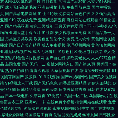
女视频在线
乱伦第一页
韩日视频
高清国产剧观看
人妻少妇视频二
区
成人无码高清毛片
亚洲av激情电影
午夜导航在线
国内主播第一
97在线草 91夫妻大香蕉 福利影院在线观看 欧美丝袜婷婷 WWW浮力COM
页
国产高清电影网址
91社区论坛
免费网站黄色在线
久久偷拍高清
亚洲
91午夜在线免费
亚洲精品第五页
麻豆网站在线观看
91精选国
天堂aV片 成人国产自拍 激情性爱人妻 久久婷婷香蕉青青 五月天夜夜撸 ay在
产
国产精品亚洲
黄色三级成年
五月天婷婷爱
国产不卡小视频
AV色
哟哟
亚洲天堂丁香五月
91社网
美女视频黄全免费
国产精品第一页
线视频 久久av资源 天堂avbt
国
另类区另类欧美
欧美色图乱伦小说
免费成人软件
黄色网址视频
播放
国产日产美产精品
成人午夜视频
伦理视频网站
黄色18禁网站
亚洲无码视频在线
成人无码看片
91原创社区
伦理电影香港
成人免
费
蜜桃91色色
A片视频网
国产自在线
操欧美老女人
人人97综合精
品
岛国免费
国产无码一二
蜜桃tv网站入口
国产第66页
另类国产在
线
熟女自拍偷拍
青青久视频
久草新视频在线
激情深爱欧美激情
91
视频官网国产
狠狠操-91
91我要操
国产ts视频网站
国产美女视频网
站
91视频成人下载
国产无码色色
91香蕉亚洲精品
91伊人加勒比
欧
美狠狠插
日韩精品高清
黄色av网
日本波多野吉衣
日韩在线观看精
品
日本一级电影
久草网页
97免费艹
岛国一区二区
岛国动作片在
波
多野吉衣三级
亚洲AV一卡
在线免费小视频
搞黄网站在线观看
免费
色情A片网扯
91资源在线视频
蜜桃视频网站
91中文
国产在线视频
福利爱爱网址
岛国搬运工首页
伦理朋友的妈妈
丝袜女同
日韩性爱