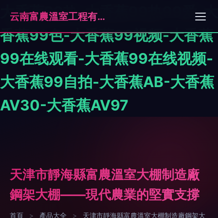
大香蕉99热-大香蕉99热99爱-大
云南富農溫室工程有限公司
香蕉99色-大香蕉99视频-大香蕉
99在线观看-大香蕉99在线视频-
大香蕉99自拍-大香蕉AB-大香蕉
AV30-大香蕉AV97
天津市靜海縣富農溫室大棚制造廠
鋼架大棚——現代農業的堅實支撐
首頁
>
產品大全
>
天津市靜海縣富農溫室大棚制造廠鋼架大