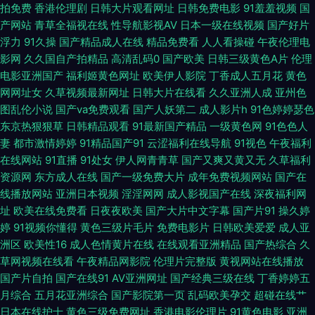
拍免费
香港伦理剧
日韩大片观看网址
日韩免费电影
91羞羞视频
国
馆自拍 人人肏屄网 亚洲色图少妇熟女 操逼电影导航免费 久久宗和a 日韩综
产网站
青草全福视在线
性导航影视AV
日本一级在线视频
国产好片
浮力
91久操
国产精品成人在线
精品免费看
人人看操碰
午夜伦理电
合色中色 91大片 成人福利网 久草福利网 少妇精品9 91小視頻 国产色色五月
影网
久久国自产拍精品
高清乱码0
国产欧美
日韩三级黄色A片
伦理
电影亚洲国产
福利姬黄色网址
欧美伊人影院
丁香成人五月花
黄色
天 欧美黄a 婷婷五月天777 91系列在线 福利你懂的 美女逼喷水 少妇福利姬
网网址女
久草视频最新网址
日韩大片在线看
久久亚洲人成
亚州色
图乱伦小说
国产va免费观看
国产人妖第二
成人影片h
91色婷婷瑟色
91 91大神在线 草逼视频网站 久久福利社 日韩理伦中文字幕 在线理论视频艹
东京热狠狠草
日韩精品观看
91最新国产精品
一级黄色网
91色色人
妻
都市激情婷婷
91精品国产91
云涩福利在线导航
91视色
午夜福利
www俺去射 韩国做爱视频 人人操在线播放 亚洲成人自拍网 91在线视频青
在线网站
91直播
91处女
伊人网青青草
国产又爽又黄又无
久草福利
资源网
东方成人在线
国产一级免费大片
成年免费视频网站
国产在
东京熟无码TV 人妖AV网站 自拍69 超碰在线激情影音 狼人影院伊人网 日韩
线播放网站
亚洲日本视频
淫淫网网
成人影视国产在线
深夜福利网
址
欧美在线免费看
日夜夜欧美
国产大片中文字幕
国产片91
操久婷
婷
91视频你懂得
黄色三级片毛片
免费电影片
日韩欧美爱爱
成人亚
中文字幕豆花 91黄色片 成人A级网站 精品不卡视屏 人妻午夜 91大神看片 丰
洲区
欧美性16
成人色情黄片在线
在线观看亚洲精品
国产热综合
久
草网视频在线看
午夜精品网影院
伦理片完整版
黄视网站在线播放
满人妻无码 另类亚洲色图 天天操无码 91无码青久 福利AV片 美女在线91 天
国产片自拍
国产在线91
AV亚洲网址
国产经典三级在线
丁香婷婷五
月综合
五月花亚洲综合
国产影院第一页
乱码欧美孕交
超碰在线艹
天干屄 91亚洲夜色看片 国产1区2区3区 欧美专区中文 91搭讪美女 超碰在线
日本在线护士
黄色三级免费网址
香港电影伦理片
91黄色电影
亚洲