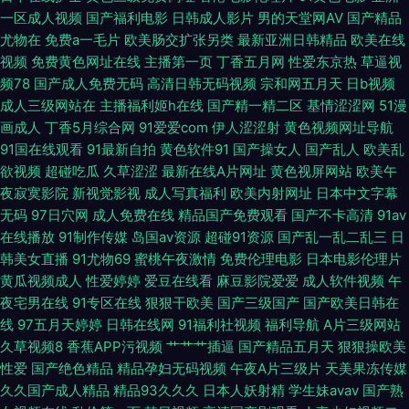
一区成人视频
国产福利电影
日韩成人影片
男的天堂网AV
国产精品
国产 久草资源 三级片免费国产 91学生妹 国产吃瓜在线 美女诱惑福利电影 国
尤物在
免费a一毛片
欧美肠交扩张另类
最新亚洲日韩精品
欧美在线
视频
免费黄色网址在线
主播第一页
丁香五月网
性爱东京热
草逼视
产日日夜夜网站 亚洲黄色小说网址 大香蕉大伊人 免费的曰韩AV 伊人打炮网
频78
国产成人免费无码
高清日韩无码视频
宗和网五月天
日b视频
成人三级网站在
主播福利姬h在线
国产精一精二区
基情涩涩网
51漫
超碰在线98草 九一黑丝精品 日韩新片aⅴ网 91工厂 福利传媒 免费看片91n 在
画成人
丁香5月综合网
91爱爱com
伊人涩涩射
黄色视频网址导航
91国在线观看
91最新自拍
黄色软件91
国产操女人
国产乱人
欧美乱
线久草网 岛国视频在线关看 欧美国产视频 一级a黄 超碰97碰 免费看簧 婷婷
欲视频
超碰吃瓜
久草涩涩
最新在线A片网址
黄色视屏网站
欧美午
夜寂寞影院
新视觉影视
成人写真福利
欧美内射网址
日本中文字幕
两性网 91视频色色 国产同事高潮视频 人人超碰导航 97人妻网 黄色的视频网
无码
97日穴网
成人免费在线
精品国产免费观看
国产不卡高清
91av
在线播放
91制作传媒
岛国av资源
超碰91资源
国产乱一乱二乱三
日
站 操逼一级片色片 91在线网址 国语对白精品 午夜在线视频 黄色男女 美女被
韩美女直播
91尤物69
蜜桃午夜激情
免费伦理电影
日本电影伦理片
黄瓜视频成人
性爱婷婷
爱豆在线看
麻豆影院爱爱
成人软件视频
午
操蜜桃91 97av资源 韩日撸在线视频 五月婷婷六月花 超碰免费人 蜜臀官网
夜宅男在线
91专区在线
狠狠干欧美
国产三级国产
国产欧美日韩在
线
97五月天婷婷
日韩在线网
91福利社视频
福利导航
A片三级网站
亚洲97色 超碰91大香蕉 久草资源福利站3 丝袜性爱 97青娱乐大香蕉 国伦精
久草视频8
香蕉APP污视频
艹艹艹插逼
国产精品五月天
狠狠操欧美
性爱
国产绝色精品
精品孕妇无码视频
午夜A片三级片
天美果冻传媒
伦品 三级黄色白丝网站 AV狼友社区论坛 黄色链接大全 日日干天天日 超碰
久久国产成人精品
精品93久久久
日本人妖射精
学生妹avav
国产熟