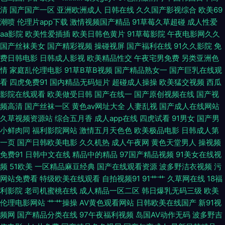
清
国产国产一区
亚洲欧洲成人
日韩在线
久久国产影视综合
欧美69
九一网站 欧美韩性生在线看 丝袜野结衣 精品二四区 大香蕉超碰在线 红杏福
潮喷
伦理片app下载
激情视频国产精品
91草莓久草超碰
成人性爱
aa影院
欧美性爱插插
欧美日韩色黄片
91草莓影院
午夜电影网久久
利社 肏屄大神 欧美色肏 宅狼社导航 99在线视频福利 东京热日韩有码 久久
国产丝袜美女
国产精彩视频
操碰视屏
国产福利在线
91久久影院
免
费日韩电影
日韩成人影视
欧美精品性交
午夜宅男免费
另类亚洲色
只有这里有 欧洲四级片网址 伊人伊思7 91在线精品尤物 超碰社区影院 国产
情
家庭乱伦理电影
91草B草B视频
国产精品熟女一
国产巨乳在线观
看
四虎免费91
国内精品无码短片
超碰成人操操
欧美猛交视频
西瓜
一卡一区 欧美夜怕怕 偷拍综合色图 2026狠狠干 99热只有 豆花吃瓜网 女优
影院在线观看
欧美做受日韩
国产在线一
国产原创视频在线
国产视
频高清
国产丝袜一区
黄色av网址大全
人妻乱视
国产成人在线网站
AV导航 色色思思 亚洲无码东方AV 在线观看国产91 Av性爱中文 精品91网 人
久草视频资源站
综合五月香
成人app在线
四虎试看
91男女
国产男
小鲜肉同
福利影院网站
激情五月天色色
欧美极品电影
日韩成人第
妻H片 亚州性色 91色se 超碰九色91 激情片a级试看 伊人大香啪啪 97色色资
一页
国产日韩欧美电影
久久机热
成人午夜网
黄色天堂男人
操视频
免费91
日韩中文在线
精品中的精品
97国产精品视频
91美女在线视
源 国产精品乱子伦 美女人人摸人人操 午夜福利Av网 激情视频免费看 欧洲精
频
51欧美
一区精品麻豆经典
国产在线观看资源
波多野洁衣视频
污
网站免费看
特级欧美在线观看
自拍视频91
91艹艹
久草网在线
18福
品店av 婷婷六月天电影 97国产婷婷 久久草草视频成人 宅女午夜福利 ts伪娘
利影院
老司机蜜桃在线
成人精品一区二区
韩日爆乳无码三级
欧美
伦理电影网站
艹艹操操
AV黄色观看网站
日韩欧美在线国产
新91视
网站 国产绿帽Av 熟女久草 av高清在线观看 国产一二三四视频 婷婷五月天无
频网
国产精品分类在线
97午夜福利视频
岛国AV动作无码
波多野吉