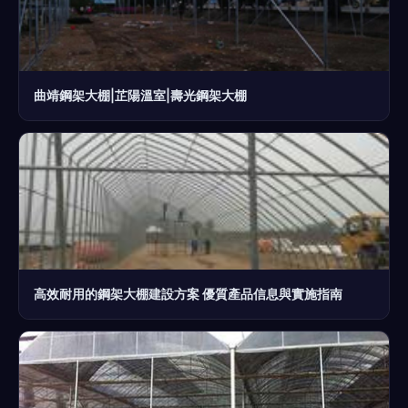
曲靖鋼架大棚|芷陽溫室|壽光鋼架大棚
高效耐用的鋼架大棚建設方案 優質產品信息與實施指南