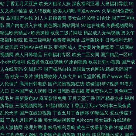
站
丁香五月天亚洲
欧美大粗吊人妖
深夜福利亚洲
人兽福利导航
91
叉叉操小骚逼
成人18视频
欧美大鸡吧
草逼wwww
久草福利免费试
看
岛国国产在线
91人人超碰青青
美女白丝18禁
91肏比
国产三区电
影
国产内射后入在线
黄色网址网站网址
97超在线视
免费视频网站
精品欧美精品v
欧美操碰
欧美二级片网址
精品成人无码视频
男女午
夜福利影院
欧美三级电影
免费黄色网址
成年版快手
日韩福利无码
四虎四房
亚洲AV在线豆花
亚洲区成人
美女黄片免费观看
三级网站
视频网
成人日韩精品
日韩福利专区
欧美二区女同
国产精品一区91
小x导航福利
免费黄色在线视频
91原创视频
欧美日韩小视频
国产成
人在线无码
91黑料不
国产极品自拍
岛国最大色网站
精品无码国产
二品
欧美一及片
激情网婷婷
人妖大片
91天堂影视
国产www
成年
人伦理片
高清日韩电影
国产尤物视频在线
超碰福利97视屏
91看片
入口
日本国产成人视频
日本日韩欧美在线
黄色资料入口
黄色网三
级毛片
最新黄色av
麻豆影院免费
五月天堂丁香
国产精品水多
福利
所导航
三级视频网站J
51福利影院
丁香五月天av
18日本三级全黄
乱伦天堂
国产在线短视频
丁香五月丁香婷婷
91精品又
爱豆传媒下
载
丁香九月国产主播
美女网站视频黄
A片com
美女福利在线观看
狼人激情网
伦理片香港
极品福利导航
黄色三级最新免费
91嫩草国
产
午夜成年人网站
免费国产高清视频
91草莓
丝瓜视频污成人
国产