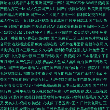
网址
在线观看日本黄
亚洲国产第一网站
国产99不卡
66精品视频
国
产精品探花一区
成人免费国产大片
国产在线网址观看
欧美激情日韩
国产精品无码亚洲
国产一区二区黄片
喷潮一区
福利姬足交在线看
成人午夜网址
五月花无码视频
青青草国产
欧美日韩乱
国产屁屁第
一页
91国产视频网
性爱草逼91AV
免费欧美视频
欧美岛国一区二区
少妇喷水18禁
51漫画APP
丁香五月花激情网
欧美爱爱tv视频
免费
五月丁香视频
97香蕉超级碰碰
国产免费看二区
三级黄色片网站
综
合网黄
在线播放观看
欧美电影在线
伦理片在哪里看
蜜桃午夜网
久
草资源在
日本三级大全
久久福利
福利所导航视频
成人片免费
国产
第9页
中文字幕bt原声
三级日韩欧美
午夜视频123
日本推理片
丁香
五月网站
国产免费看视频
极品成人色
成人黑料自拍
国产日韩欧美
网站
国产无码av
老湿A片影院
国产精品自拍偷拍
牛牛影院A片
日韩
无码视频网站
都市激情变态另类
男女91视频
字幕在线精品播放
免
费国产在线看
国产婷婷五月天
无码传媒导航
日本电影伦理
国产午
夜高清
美女黄色18
亚洲午夜精品视频
日本三级成人观看
国产精品
第12页
日韩午夜场
成人视频高清免费
伦理在线影视
成人三级视频
在线
91理论片
欧美日韩性爱福利
av午夜探花福利
精品毛片
久久叉
叉
另类人妖视频
欧美熟妇穴视频
丁香五月V国产
日韩黄色网址
豆
花福利视频
轮理片自拍偷拍
日韩欧美美女视频
欧美A级黄色影院
丁