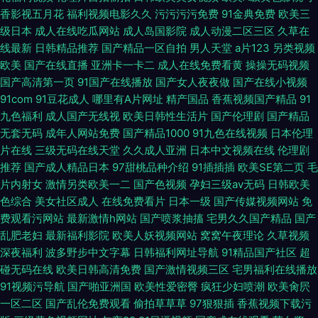
香影视五月花
福利视频电影久久
污污污污免费
91金典免费
欧美三
级日本
成人在线吃瓜网站
成人岛国影院
成人动漫二区三区
久草在
线最新
日韩精品推荐
国产精品一区自拍
男人天堂
a片123
另类视频
欧美
国产在线直播
亚洲卡一卡二
成人在线免费看黄
操操无码视频
国产高清第一页
91国产在线播放
国产女人夜夜做
国产在线小视频
91com
91豆花成人
哪里有A片网址
精产国品
香蕉视频国产精品
91
九色福利
成人国产无线视
欧美日韩性生活片
国产伦理剧
国产精品
无套无码
成年人网站免费
国产精品1000
91九色在线视频
日本伦理
片在线
三级无码在线天堂
久久成人亚洲
日本中文视频在线
伦理剧
推荐
国产成人精品日本
97甜桃品种介绍
91插插插
欧美SE第二页
毛
片内射女
激情另类欧美一二
国产色视频
孕妇三级av无码
日韩欧美
色综合
美女社区成人
在线免费看片
日本一级
国产传媒视频网站
免
费观看污网站
最新激情h网站
国产喷浆抽搐
宅男久久国产精品
国产
乱肥老妇
最新福利影院
欧美人妖视频网站
窝窝午夜理论
久草视频
深夜福利
波多野步中文字幕
日韩福利网址导航
91精品国产社区
超
碰无码在线
欧美日韩高清免费
国产激情视频三区
宅男福利在线播放
91视频污导航
国产啪亚洲国
欧美性爱密臀
疯狂少妇喷潮
欧美肏屄
一区二区
国产乱伦免费观看
偷拍草草草
97狠狠插
香蕉视频下载污