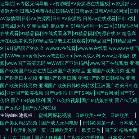
址导航|av专区无码导航|av资源吧|AV资源吧在线播放|av资源部|av
资源大全
日韩AB免费在线|日韩AV8|日韩avtt|日韩AV电影网址|日韩
AV激情网|日韩AV资源网|日韩AV资源站|日韩ay在线观看|日韩a级|
日韩a级大片
91精品福利麻豆专区|91精品福利一区二区|91精品福利
在线观看|91精品福利在线观看麻豆|91精品福利资源在线|91精品高
清在线观看免费|91精品隔壁老王在线观看|91精品国产|91精品国产
91|91精品国产91久久
wwwav在线看|wwwav在线看|wwwav在线四
虎|WWWcom黄色|www俺去也com|www成人网|www豆花福利视
频|www国产高清无码|WWW国产亚洲精品|www国产在线观看
亚洲
国产欧美国产综合在线|亚洲国产欧美精品|亚洲国产欧美另类|亚洲
国产欧美日本视频|亚洲国产欧美日韩|亚洲国产欧美日韩精品|亚洲
国产欧美日韩另类|亚洲国产欧美日韩欧美特级|亚洲国产欧美日韩在
线|亚洲国产欧美视频
国产ts偷拍|国产TS网站|国产ts网址|国产TS
伪娘|国产TS伪娘福利|国产Ts伪娘视频|国产ts伪娘在线|国产ts无码|
国产ts系列|国产ts系列在线
主站蜘蛛池模板：
蜜桃网探花视频
|
日韩欧美~中文
|
日韩欧美二
|
国产美女精品视频
|
国产成人无码电影
|
日韩欧美第一页
|
日本成人
一区
|
欧美乱伦第一页
|
日韩欧美不卡
|
欧美日色
|
国产91精品免费
|
五月六月婷婷
|
国产人妖视频
|
午夜福利性爱视频
|
日本成人午夜