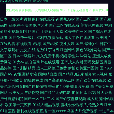
AV30|大香蕉AV97
网站地图
日本se情 97超碰人人操射 色宗合社区 影音先锋AV女优 91国产下载 久草久
日本一级大片
微拍福利在线观看
91香蕉APP
国产二区三区
国产精
品性
乱伦种子
美国伦理大片
国产二区在线观看
美女伦理视频
福利
爱新现看 青青操国产 无码破解无码破解 91天作传媒 超碰蜜臀91 精东黄瓜91
偷拍小视频
91社区国产
丁香五月天堂
欧美变态一区
国产综合在线
观看
国产免费一级片
福利视频资源站
成人午夜在线观看
欧美图片
人人肏屄 中文字幕9在线看 www欧美粗大 欧美野外性V 日韩激情导航 91超
在线观看
在线观看h视频
国产a级0
变性人妖
国产福利永久
日韩中
文字幕观看
足交在线播放91
丁香五月色网站
黄色3级抢网站
国产一
碰人人操 成人精品鲁一鲁 欧美的精品的视频 五月天激情人体 内射国产 97视
区二区
日本一级婬片
久久免费手机视频
学生妹Av网站
亚洲人成免
费网站
91大神自拍
福利片在线观看
国产成人内射无码
激情五月极
频色色 成人av色导航 视频一区11 51国产成人自拍 超碰爱爱 国产1区综合情
品婷婷
国产剧情精品
成人三级伦理免费
偷怕欧美亚州图片
国产AV
国产AV
97亚洲精华液
国内精自线
国产精品3级片
成年女人视频
狠
狠撸亚洲欧美
91操碰在线
国产高清精品二区
国产欧美在线视频
欧
色 极品伪娘TS 伦理aV电影院 日本AV在线播放 91传媒免费视频 黄色亚洲日
美色综合网
91国产自拍偷拍
香蕉911
花蝴蝶看片免费
白丝美女免费
网站
欧美女人与动物交
国产精品无码电影
91插插库
97超碰大香蕉
夜在线 三级片日韩有码 影音先锋亚洲AV 伊人网成人 玖玖综合网 亚洲情色图
户外自慰影院
国产一区二区二区
国产偷窥盗摄视频
成人动漫网站观
看
欧美第一页夜夜
91成人精品视频
蜜桃爱爱视频
乱伦熟女五月天
网站 91探花视频网站 avwww深夜 玖草在线资源站 日韩成人一本道 五月天
91香蕉视
福利在线视频直播
一区xxxxx
岛国大片免费视频
一道日本