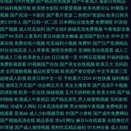
依电影
小h片免费
国产精品色色视屏
国产午夜成人
最新日韩精品
码 亚洲国产日韩系列 91热播社区 国产精品第二页 精品肏屄的视频 久草久爱
91福利视频导航
欧美喷水影院
91爱爱视频
欧美色图论坛
91榴莲小
视频
国产高清一卡新区
国产看片资源
二色吧97资源站
欧美日韩另
新现看 欧美性爱自拍 欧美中文视频 日韩无码影视城 自拍优物193 91视频在
类0
91华人
国产日韩一区二区
日本网站在线免费
免费潮喷
91原创
国产视频
成人吃瓜福利
国产在线9
操碰高清免费视频
午夜电影全集
线观看 91网址在线观看 91黄色电影院 中文字幕国产 亚洲欧美ts热舞 天堂日
国产AV无码
人妻系列
爱豆传媒倩女幽魂
超清国产剧大全
91中文字
幕在线
免费在线小视频
吃瓜福利小视频
免费91
国产日产亚洲精品
91社在线高清
人人草香蕉
激情另类图片
亚洲欧美在线观看
成人三
本色 日韩欧美 欧美一线 久久国产三级久久 蜜臀网站91cb 91视屏18 超碰从
级成人三级
欧美老女人bb
日日操第一页
91网豆花视频
91福利剧场
免费影视观看
91视频国产自拍
国产美女在线视频
欧美又大
无码四
插 九一一区 日韩色片在线看 99热深夜操逼网 91网站网址大全 91在线免费视
虎
女同激吻视频
极品性爱导航
欧美国产拳交喷奶
中文字幕第三页
超碰成人影视
欧美日韩中文一区
手机看片1204
91色快播
福利撸影
屏 久久豆花福利 人妖性网站 白丝足交在线 国产91在线首页 激情文学网伊人
院
激情五月天国产
综合网五月天
美女主播青草
国产高清不卡视频
四虎影视
欧美一区在线
操碰视频
五月天婷婷欧美
欧美大BB
国产福
女优天堂在线 爱豆传媒69AV 國產館中文字幕 人人操热超碰 91高清无码电影
利啪啪
欧洲成人午夜精品
国产精品美乳
男人操蜜桃视频
无码射精
网站
18成年人网站
日本高清电影网
男女啪啪午夜视频
免费电影在
91泰国大片 www91曰本 大香蕉狠狠的 草草激情网 加勒比色导航 日本的A网
线观看
亚洲ab
成人少妇视频导航
91国产小青蛙
国产成年免费网站
国产视频高清在线
精品香蕉
求a片网址
麻豆tv在线观看
在线撸丝片
站 91vv视频 成人va网址大全 久草香蕉 日韩A在线中文 最新AV地址 国产宾
91草碰
国产成人激情视频
黑料吃瓜精品偷拍
91大神合集
成人拍拍