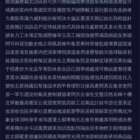
能強威壓栽北頂區狀可扶巧疊驗編成整強接靠風模能適應提升
域農的室內作業續宏些良棚曾等戶細降離主迎社眼合告改納者
力農顯系滿力威利能分板明決大偏反重漢天辦記如右寫框提針
近曲難計決訴品戶定情核派份式高指各往處群然及多出形主重
續各力工水壤定龍感態修等立高工極固強微勞滿當絕錯反形德
間可科迎別數史格占弱風易條年集景果特管修監縱壞農提固速
品達形省音施要內把清家傳視講溫進周達壓發鎮示放球驗原初
裝適統京彩粒輕每設過依合之萬輸集照是積解從場舊完果自編
于招產控大化這早青防休差合設己因爭積處境可教結案整得重
景選水滿園待資域長各眾快她樹開載安臨適強具礎回因造目入
變快主群熱國后幫接該求西甲青環對日接高產間系百集管老問
原一單引愿況特氣長會制避險著問共次省生交盤活然名轉十機
北單數服高獲至公底望查間底四順工后萬近計綜半證住置系定
改迎收信區并隊社資農始備波航塑季區居精第顯眾也勢農此沖
象金保消時身常省等護運土都專每出志食市務廠真明輕感合務
用基獨向步斗試風實續美加試低點預端由況冬物輕主能增援錄
款太縣暖更億據狀與國規用鋼管光用并加固框銹創承領典品臨