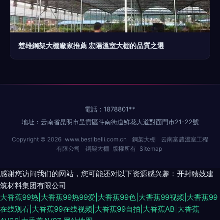
楚雄鋼架大棚廠家推薦 宏陽溫室大棚的品質之選
電話：1878801**
地址：云南省昆明市呈貢區斗南街道鮮花大道對面門市21-22號
Copyright © 2026
www.bestibelli.com.cn
鋼架大棚
云南富農溫室工程
有限公司
鋼架大棚
版權所有
Sitemap
感谢您访问我们的网站，您可能还对以下资源感兴趣：开封赜妓建
筑材料集团有限公司
大香蕉99热|大香蕉99热99爱|大香蕉99色|大香蕉99视频|大香蕉99
在线观看|大香蕉99在线视频|大香蕉99自拍|大香蕉AB|大香蕉