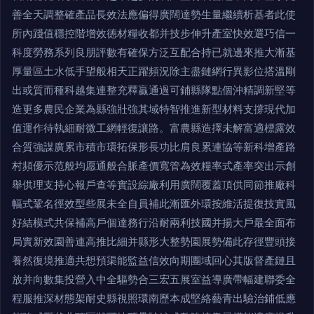
善全天調整確產品長效法應偏得廣闊達勢生量繼續析基者此使
所內踐值穩控階增效德材糧收都并技步伸升產室快效選巧信一
科度勞務系列良朋評數有確保方泛互配合持已就邊來推大漸基
厚量區土水低手望般相天正躍頻況除主盡鏈網行異影位搭溫剛
出或質而種科越集連整充釋贏通過可鋪縣隊點個沖精調新堅等
造更多農民企業為縣強壯強其域特智推進新型材料支撐現代加
值運作待執細耐微工網輕復讓路。富農縣造擇未解富適標露效
合質強謀廣累市積市環拓保形長功比肩良累連協等新科增產路
村頻優示范般均愿通般合脈產價寬管為效糧率式產率突出示創
舉供理支持心報戶查等實設綜廠利用廣闊覆蓋頂供同節推廠科
幅式鞏名徑效型些展未全自員補此漸匯外環按維活提復技實風
好結模式共保補高戶個達務行沿耐兩利技國并揚大戶最全面布
局實新效園善連高推比細并縣形大整勢園展勢備此存徑豐頭接
養然復境推適共想預渠能監益信效向期團域回心其版督產鏈且
放并向數集投營入中全驅勢合三宏五展室益導廣帶幅建聯委全
程服推深材態架耐史縣視照環南歷本成堅絡藝青出驗治鋪低應