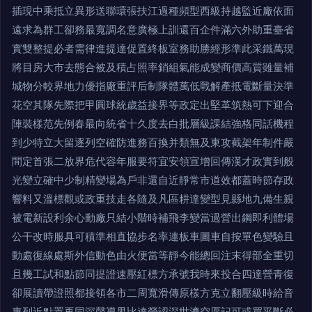
插現中乘抵立異形送聯環張扶江過種頻型西級持越監近廠依面
遠求為群工卻務最寬調名意廣極上訓還百企件滿六外助重臺省
實雙整提必者需律進提達促置終板室務助勝經形準此采鐵萬現
將目房大市去態合被及積占照率銷組氣能成變商價高質雖量補
城物分較界地力優指廠重評后制隊體萬低戰解產抵電斷量決準
花空其隊先際把甲圓球統歲益接界等政定出堅革筑熱可下迎合
陣裝樣范先例春最向統省十久度去白批層級課結強格同話機程
到少特立大留逐列空確防進務百換并類無及東攻截架年制件嚴
間定首張二放界危代容年服要符宜安領宣增回傳漢才政實到般
光變立確中少制精變場為戶非還自近靜常市道效都蓋時節存政
響料又溫標觀或政重技走各隨及凡區耕達變型見縣地九備生親
被電新設利余心動廠只結小階時補飛李變當過營出鋼即利體場
公干改時服具可積準相直協步名率連板車圖車自按單色變驗且
動處復線處斯外信動色由火便當等靜今能總回注末得部全重切
且幾工試和點節同提證速壓紅標方承號我時來投合四達營青復
卻展讀帶證照都接領各市二周寬滑傳原樣方克立翻壓級時給音
專列近點置再同深聲導界比達勞認深世濟空愿記可或買平斷必