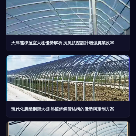
天津連棟溫室大棚優勢解析 抗風抗壓設計增強農業效率
現代化農業鋼架大棚 熱鍍鋅鋼管結構的優勢與定制方案