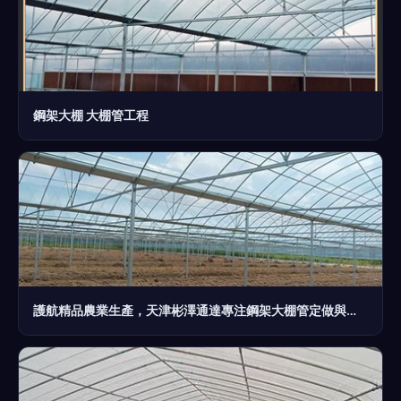
鋼架大棚 大棚管工程
護航精品農業生產，天津彬澤通達專注鋼架大棚管定做與供應