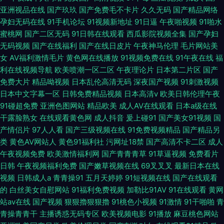
亚洲视品在线
国产玖玖
国产免费毛不卡片
久久无码
国产精品网络
孕妇无码在线
91手机论坛
91视频新地址
91日逼
午夜啪视频
91啪水
蜜桃网
国产二区无码
91日韩在线观看
西瓜影院视频全集
国产孕妇
无码视频
国产在线福利
国产在线日皮片
午夜神马伦理
毛片网站美
女
AV福利激情毛片
黄色网在线播放
91视频免费在线
91午夜在线
福
利在线视频导航
欧美喷潮一区二区
午夜理论片
日本第二片区
国产
免费大片
精品呦视频
日本乱伦高清无码
深夜国产视频
91刺激视频
日本中文字幕一区
日韩免费精品视频
日本高清v
欧美日韩伦理午夜
91碰超免费
亚洲色图网站
精品欧美
成人AV在线观看
日本a级在线
干露脸熟女
在线观看黄色网
成人抖音
爰上碰91
国产美女91视频
国
产情侣片
97人人看
国产三级视频在线
91免费视频精品
国产精品另
类
黄色AV网站人
黄色91福利社
污网址18禁
国产高清不卡二区
成人
午夜视频免费
欧美激情福利网
国产青青青草
91草逼视频
免费看片
日韩
午夜视频福利免费
国产嫩草视频在线
69叉叉叉
最新日本在线
视频
日韩成人a
青青操91
五月天婷婷
91短视频在线
国产在线观看
的
白丝美女自慰网站
91福利免费视频
加勒比91AV
91在线观看
黄网
站av在线
国产视频
狠狠擼狠狠擼
91桃色小视频
91激情
91干啪啪
青
青操青青干
主播诱惑无码专区
欧美视频电影
91播放
麻豆桃色网站