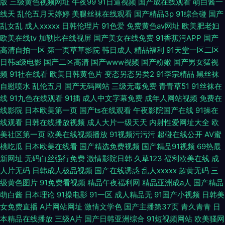
版
三级黄色视频网址
午夜99
91日逼视频
国产成在线观看
萌白酱一
线天
乱伦五月天婷婷
美腿丝袜在线观看
国产精品3p
91综合碰
国产
乱女乱
成人xxxxx
日韩伦理片
91色爱
免费黄色av网址
欧美肥老妇
欧美在线tv
加勒比在线视屏
国产美女在线免费
91香蕉污APP
国产
高清自拍一区
第一页草草影院
韩日成人
精品福利
91天堂一区二区
日韩a级电影
国产二区高清
国产www视频
国产粉嫩
国产男女猛视
频
91社在线看
欧美日韩黄色片
变态另态另类2
91李宗精品
黑丝袜
自慰喷水
乱伦五月
国产无码网站
三级无毒免费
青青草51
91丝袜在
线
91九色在线观看
91插
成人中文字幕免费
成年人网站视频
免费在
线影院
日本欧美第一页
国产ts在线观看
午夜影院国产在线
91操在
线观看
日韩在线播放视频
成人大片一级天天
内射性爱网址大全
欧
美社区第一页
欧美在线视频播放
91视频污污污
超碰在线公开
AV蜜
桃吃瓜
日本欧美在线看
国产精选免费视频
国产精品91视频
69热最
新网址
无码白丝强行免费
激情影院日韩
久草123
福利欧美在线
成
人片无码
日韩成人极品视频
国产在线诱惑
乱人xxxxx
超黄无码
三
级黄色图片
91免费看视频
精品午夜福利网
精品亚洲成a人
国产精品
萌白酱
日本理论
91操电影
91一区
成人精品无
91国产小视频
日韩美
女免费直播
A片网站网址
激情文学色
国产主播第37页
青久青青
日
本精品在线播放
三级A片
国产日韩亚洲综合
91短视频网站
欧美骚网